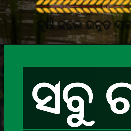
ସବୁ ଚ
ସବୁ ଚ